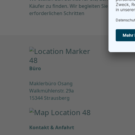
Käufer zu finden. Wir begleiten Sie bei allen
erforderlichen Schritten
Büro
Maklerbüro Osang
Walkmühlenstr. 29a
15344 Strausberg
Kontakt & Anfahrt