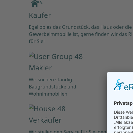
Käufer
Egal ob es das Grundstück, das Haus oder die
Gewerbeimmobilie ist, gerne finden wir das Ri
für Sie!
Makler
Wir suchen ständig
Baugrundstücke und
Wohnimmobilien
Verkäufer
Wir stellen den Service für Sie, den passenden