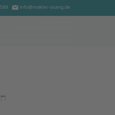
4 588
info@makler-osang.de
Home
Startseite
Immobilien
und Grundstücke
bilienvermittlung
Unsere Leistungen
ergleich
zur Partnerseite Netfonds AG
en