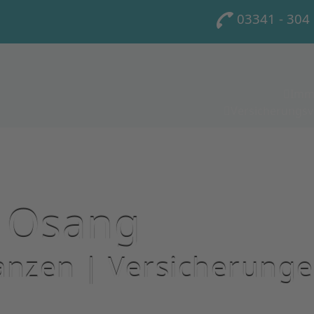
03341 - 30
Immo
Versicherungsv
 Osang
anzen | Versicherung